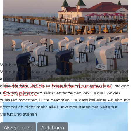
Wir benutzen Cookies
Wir nutzen Cookies auf unserer Website. Einige von ihnen sind
essenziell für den Betrieb der Seite, während andere uns helfen,
12.-16.08.2026 – Mecklenburgische
diese Website und die Nutzererfahrung zu verbessern (Tracking
Seenplatte
Cookies). Sie können selbst entscheiden, ob Sie die Cookies
zulassen möchten. Bitte beachten Sie, dass bei einer Ablehnung
womöglich nicht mehr alle Funktionalitäten der Seite zur
Verfügung stehen.
Akzeptieren
Ablehnen