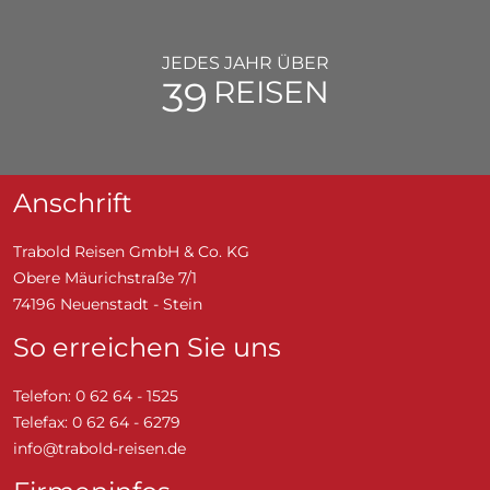
JEDES JAHR ÜBER
50
REISEN
Anschrift
Trabold Reisen GmbH & Co. KG
Obere Mäurichstraße 7/1
74196 Neuenstadt - Stein
So erreichen Sie uns
Telefon: 0 62 64 - 1525
Telefax: 0 62 64 - 6279
info@trabold-reisen.de